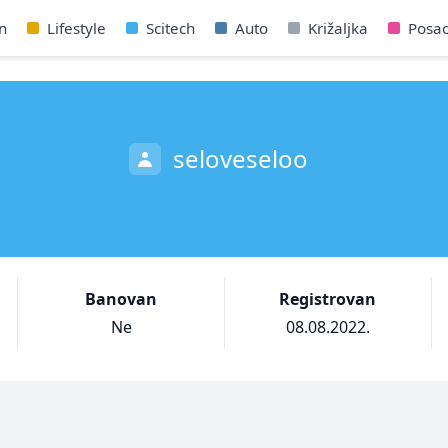
n
Lifestyle
Scitech
Auto
Križaljka
Posa
seloveseloo
Banovan
Registrovan
Ne
08.08.2022.