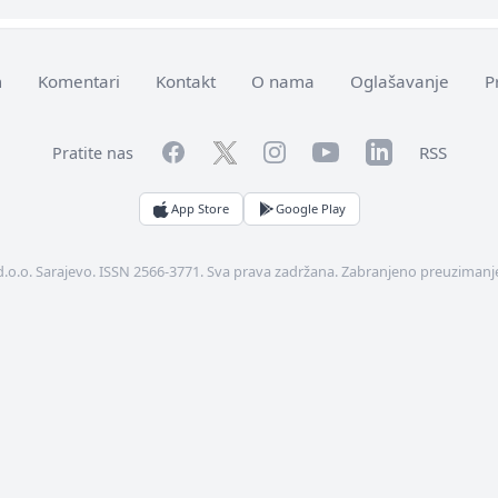
m
Komentari
Kontakt
O nama
Oglašavanje
P
Facebook
YouTube
LinkedIn
Twitter
Instagram
RSS
Pratite nas
App Store
Google Play
d.o.o. Sarajevo. ISSN 2566-3771. Sva prava zadržana. Zabranjeno preuzimanje