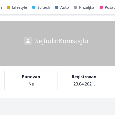
n
Lifestyle
Scitech
Auto
Križaljka
Posa
SejfudinKomsoglu
Banovan
Registrovan
Ne
23.04.2021.