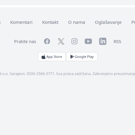
m
Komentari
Kontakt
O nama
Oglašavanje
P
Facebook
YouTube
LinkedIn
Twitter
Instagram
RSS
Pratite nas
App Store
Google Play
d.o.o. Sarajevo. ISSN 2566-3771. Sva prava zadržana. Zabranjeno preuzimanje