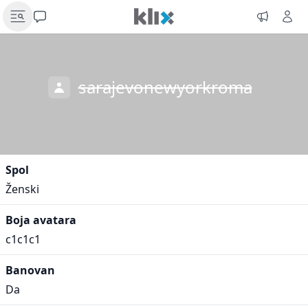
sarajevonewyorkroma
Spol
Ženski
Boja avatara
c1c1c1
Banovan
Da