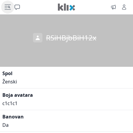
RSiHBjbBiH12x
Spol
Ženski
Boja avatara
c1c1c1
Banovan
Da