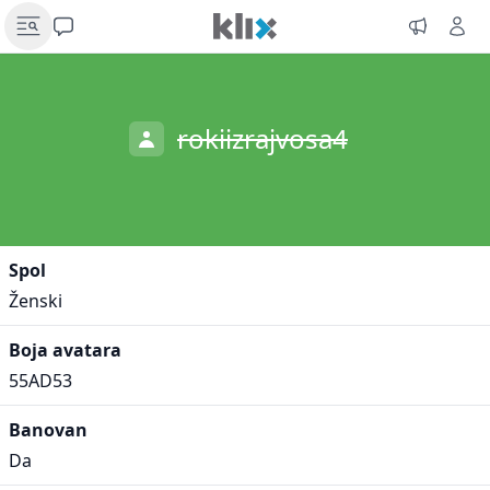
rokiizrajvosa4
Spol
Ženski
Boja avatara
55AD53
Banovan
Da