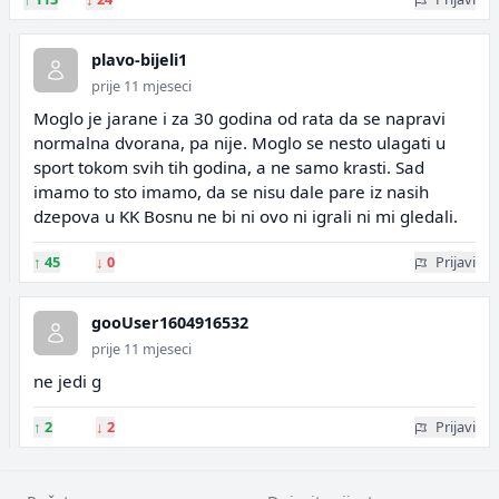
plavo-bijeli1
prije 11 mjeseci
Moglo je jarane i za 30 godina od rata da se napravi
normalna dvorana, pa nije. Moglo se nesto ulagati u
sport tokom svih tih godina, a ne samo krasti. Sad
imamo to sto imamo, da se nisu dale pare iz nasih
dzepova u KK Bosnu ne bi ni ovo ni igrali ni mi gledali.
↑
45
↓
0
Prijavi
gooUser1604916532
prije 11 mjeseci
ne jedi g
↑
2
↓
2
Prijavi