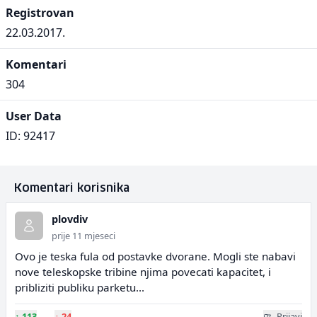
Registrovan
22.03.2017.
Komentari
304
User Data
ID: 92417
Komentari korisnika
plovdiv
prije 11 mjeseci
Ovo je teska fula od postavke dvorane. Mogli ste nabavi
nove teleskopske tribine njima povecati kapacitet, i
pribliziti publiku parketu...
↑
113
↓
24
Prijavi