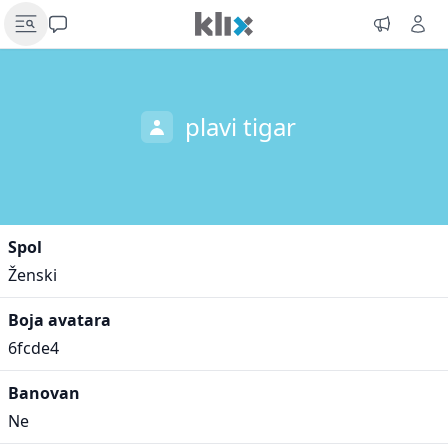
plavi tigar
Spol
Ženski
Boja avatara
6fcde4
Banovan
Ne