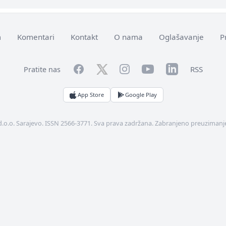
m
Komentari
Kontakt
O nama
Oglašavanje
P
Facebook
YouTube
LinkedIn
Twitter
Instagram
RSS
Pratite nas
App Store
Google Play
d.o.o. Sarajevo. ISSN 2566-3771. Sva prava zadržana. Zabranjeno preuzimanje