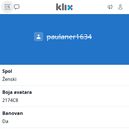
paulaner1634
Spol
Ženski
Boja avatara
2174C8
Banovan
Da