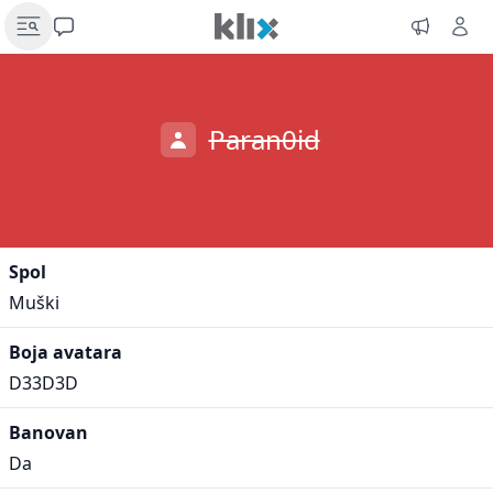
Paran0id
Spol
Muški
Boja avatara
D33D3D
Banovan
Da