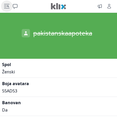
pakistanskaapoteka
Spol
Ženski
Boja avatara
55AD53
Banovan
Da