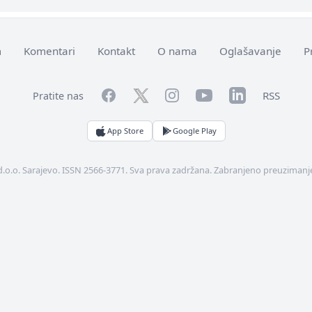
m
Komentari
Kontakt
O nama
Oglašavanje
P
Facebook
YouTube
LinkedIn
Twitter
Instagram
RSS
Pratite nas
App Store
Google Play
d.o.o. Sarajevo. ISSN 2566-3771. Sva prava zadržana. Zabranjeno preuzimanje