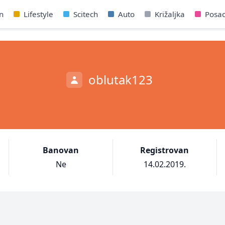
n
Lifestyle
Scitech
Auto
Križaljka
Posa
oblutak123
Banovan
Registrovan
Ne
14.02.2019.