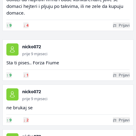
domaci hejteri i pljuju po takvima, ili ne zele da kupuju
domace.
↑
9
↓
4
Prijavi
nicko072
prije 9 mjeseci
Sta ti pises.. Forza Fiume
↑
9
↓
1
Prijavi
nicko072
prije 9 mjeseci
ne brukaj se
↑
9
↓
2
Prijavi