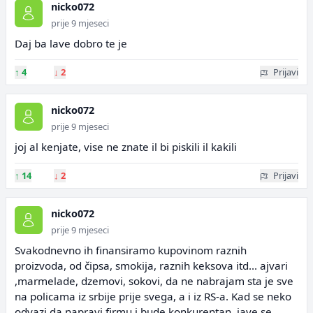
nicko072
prije 9 mjeseci
Daj ba lave dobro te je
↑
4
↓
2
Prijavi
nicko072
prije 9 mjeseci
joj al kenjate, vise ne znate il bi piskili il kakili
↑
14
↓
2
Prijavi
nicko072
prije 9 mjeseci
Svakodnevno ih finansiramo kupovinom raznih
proizvoda, od čipsa, smokija, raznih keksova itd... ajvari
,marmelade, dzemovi, sokovi, da ne nabrajam sta je sve
na policama iz srbije prije svega, a i iz RS-a. Kad se neko
odvazi da napravi firmu i bude konkurentan, jave se