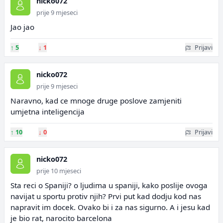
nicko072
prije 9 mjeseci
Jao jao
↑
5
↓
1
Prijavi
nicko072
prije 9 mjeseci
Naravno, kad ce mnoge druge poslove zamjeniti
umjetna inteligencija
↑
10
↓
0
Prijavi
nicko072
prije 10 mjeseci
Sta reci o Spaniji? o ljudima u spaniji, kako poslije ovoga
navijat u sportu protiv njih? Prvi put kad dodju kod nas
napravit im docek. Ovako bi i za nas sigurno. A i jesu kad
je bio rat, narocito barcelona