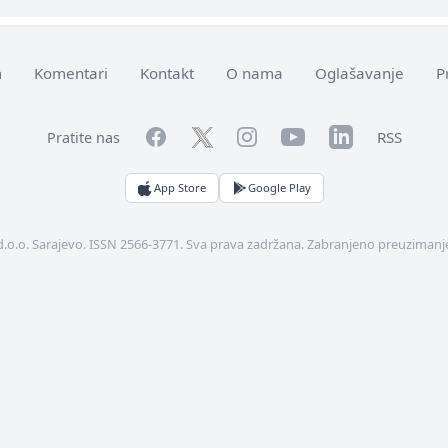
m
Komentari
Kontakt
O nama
Oglašavanje
P
Facebook
YouTube
LinkedIn
Twitter
Instagram
RSS
Pratite nas
App Store
Google Play
d.o.o. Sarajevo. ISSN 2566-3771. Sva prava zadržana. Zabranjeno preuzimanje