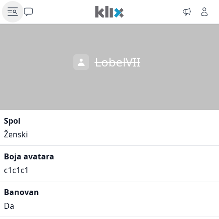
LobelVII
Spol
Ženski
Boja avatara
c1c1c1
Banovan
Da