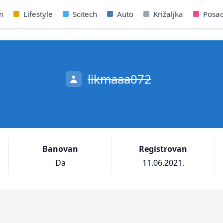
n
Lifestyle
Scitech
Auto
Križaljka
Posa
likmaaa072
Banovan
Registrovan
Da
11.06.2021.