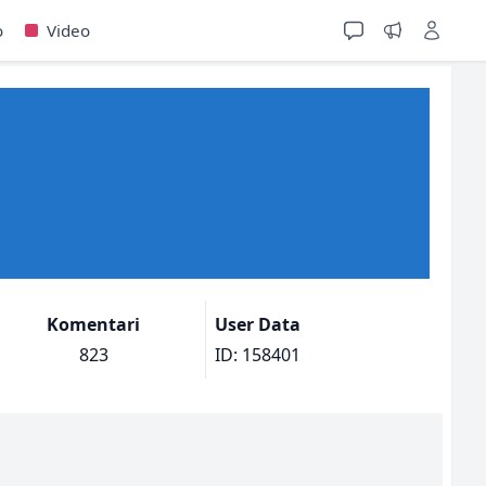
o
Video
Komentari
User Data
823
ID: 158401