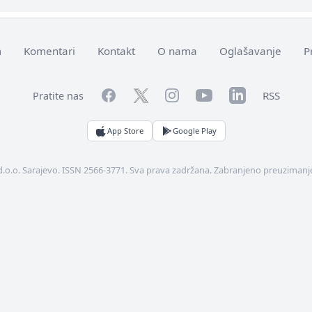
m
Komentari
Kontakt
O nama
Oglašavanje
P
Facebook
YouTube
LinkedIn
Twitter
Instagram
RSS
Pratite nas
App Store
Google Play
d.o.o. Sarajevo. ISSN 2566-3771. Sva prava zadržana. Zabranjeno preuzimanje