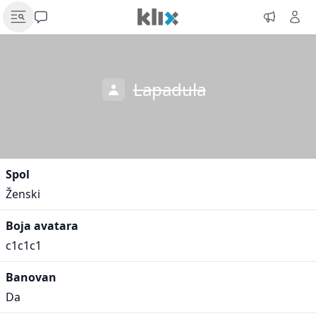
Lapadula
Spol
Ženski
Boja avatara
c1c1c1
Banovan
Da