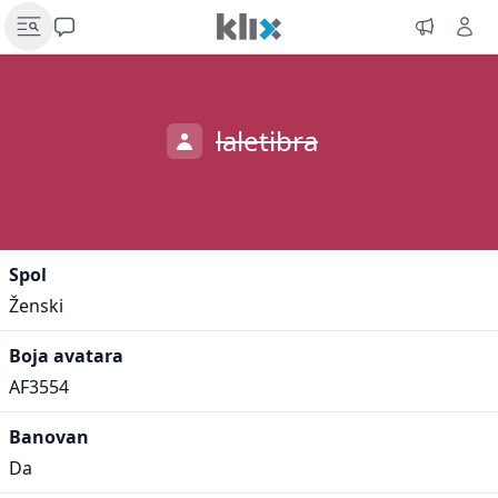
laletibra
Spol
Ženski
Boja avatara
AF3554
Banovan
Da