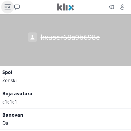
kxuser68a9b698e
Spol
Ženski
Boja avatara
c1c1c1
Banovan
Da