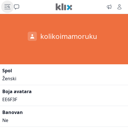
kolikoimamoruku
Spol
Ženski
Boja avatara
EE6F3F
Banovan
Ne