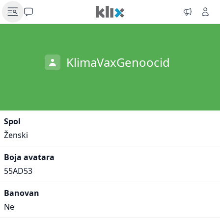
KlimaVaxGenoocid
Spol
Ženski
Boja avatara
55AD53
Banovan
Ne