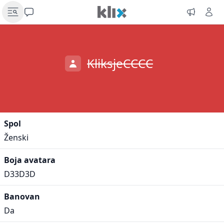
KliksjeCCCC
Spol
Ženski
Boja avatara
D33D3D
Banovan
Da