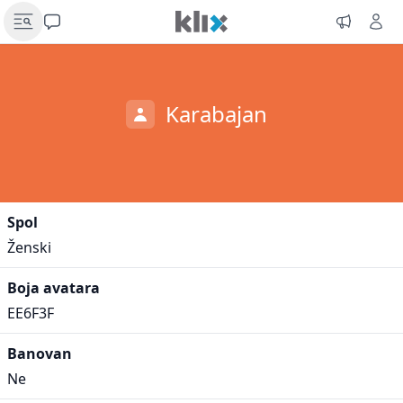
Karabajan
Spol
Ženski
Boja avatara
EE6F3F
Banovan
Ne