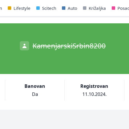
n
Lifestyle
Scitech
Auto
Križaljka
Posa
KamenjarskiSrbin8200
Banovan
Registrovan
Da
11.10.2024.