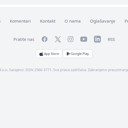
m
Komentari
Kontakt
O nama
Oglašavanje
P
Facebook
YouTube
LinkedIn
Twitter
Instagram
RSS
Pratite nas
App Store
Google Play
d.o.o. Sarajevo. ISSN 2566-3771. Sva prava zadržana. Zabranjeno preuzimanje