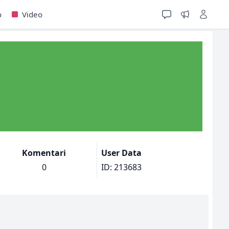
o
Video
Komentari
User Data
0
ID: 213683