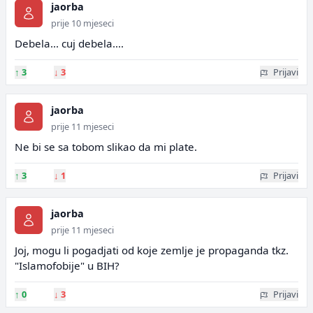
jaorba
prije 10 mjeseci
Debela... cuj debela....
↑
3
↓
3
Prijavi
jaorba
prije 11 mjeseci
Ne bi se sa tobom slikao da mi plate.
↑
3
↓
1
Prijavi
jaorba
prije 11 mjeseci
Joj, mogu li pogadjati od koje zemlje je propaganda tkz.
"Islamofobije" u BIH?
↑
0
↓
3
Prijavi