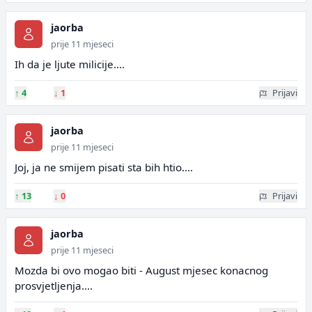
jaorba
prije 11 mjeseci
Ih da je ljute milicije....
↑
4
↓
1
Prijavi
jaorba
prije 11 mjeseci
Joj, ja ne smijem pisati sta bih htio....
↑
13
↓
0
Prijavi
jaorba
prije 11 mjeseci
Mozda bi ovo mogao biti - August mjesec konacnog
prosvjetljenja....