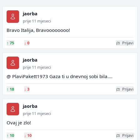
jaorba
prije 11 mjeseci
Bravo Italija, Bravoooooooo!
↑
75
↓
0
Prijavi
jaorba
prije 11 mjeseci
@ PlaviPakett1973 Gaza ti u dnevnoj sobi bila....
↑
18
↓
3
Prijavi
jaorba
prije 11 mjeseci
Ovaj je zlo!
↑
10
↓
10
Prijavi