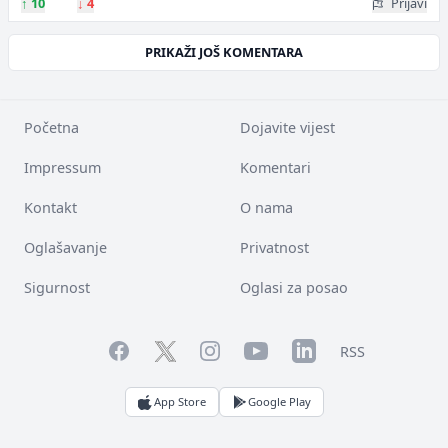
↑
10
↓
4
Prijavi
PRIKAŽI JOŠ KOMENTARA
Početna
Dojavite vijest
Impressum
Komentari
Kontakt
O nama
Oglašavanje
Privatnost
Sigurnost
Oglasi za posao
Facebook
YouTube
LinkedIn
Twitter
Instagram
RSS
App Store
Google Play