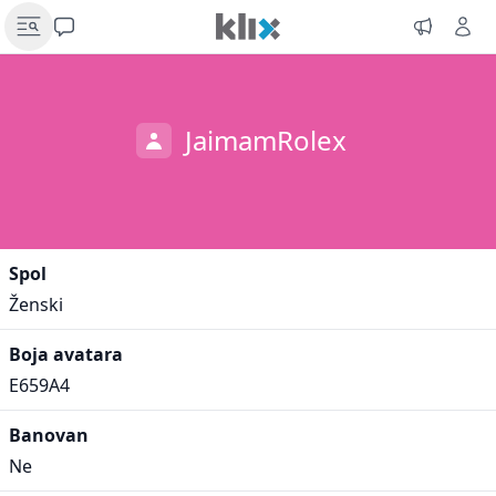
JaimamRolex
Spol
Ženski
Boja avatara
E659A4
Banovan
Ne