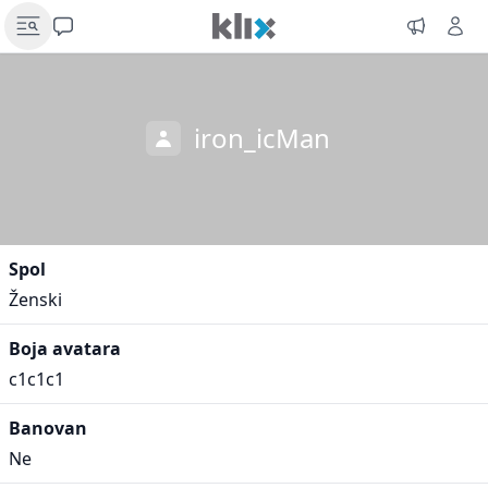
iron_icMan
Spol
Ženski
Boja avatara
c1c1c1
Banovan
Ne