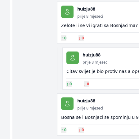
huizju88
prije 8 mjeseci
Zelote li se vi igrati sa Bosnjacima?
↑
0
↓
0
huizju88
prije 8 mjeseci
Citav svijet je bio protiv nas a ope
↑
0
↓
0
huizju88
prije 8 mjeseci
Bosna se i Bosnjaci se spominju u 9 
↑
0
↓
0