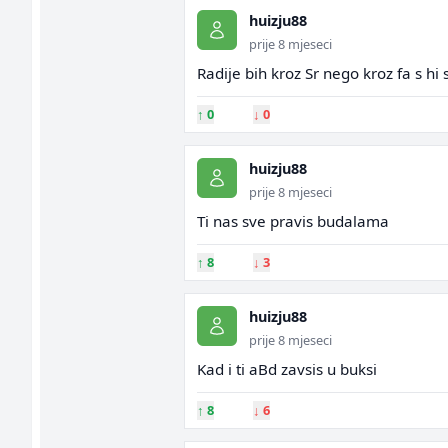
huizju88
prije 8 mjeseci
Radije bih kroz Sr nego kroz fa s hi s
↑
0
↓
0
huizju88
prije 8 mjeseci
Ti nas sve pravis budalama
↑
8
↓
3
huizju88
prije 8 mjeseci
Kad i ti aBd zavsis u buksi
↑
8
↓
6