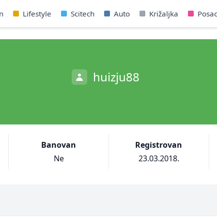
n
Lifestyle
Scitech
Auto
Križaljka
Posa
huizju88
Banovan
Registrovan
Ne
23.03.2018.