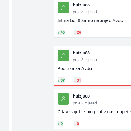
huizju88
prije 8 mjeseci
Istina boli!! Samo naprijed Avdo
↑
40
↓
26
huizju88
prije 8 mjeseci
Podrska za Avdu
↑
37
↓
31
huizju88
prije 8 mjeseci
Citav svijet je bio protiv nas a opet s
↑
0
↓
0