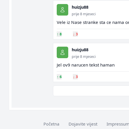
huizju88
prije 8 mjeseci
Vele iz Nase stranke sta ce nama o
↑
8
↓
3
huizju88
prije 8 mjeseci
Jel ov9 narucen tekst haman
↑
6
↓
3
Dojavite vijest
Impressu
Početna