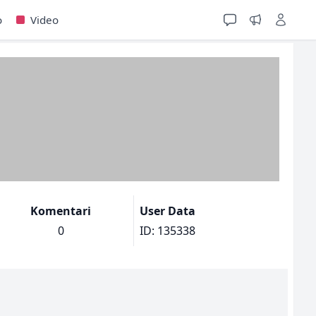
o
Video
Komentari
User Data
0
ID: 135338