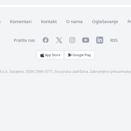
m
Komentari
Kontakt
O nama
Oglašavanje
P
Facebook
YouTube
LinkedIn
Twitter
Instagram
RSS
Pratite nas
App Store
Google Play
d.o.o. Sarajevo. ISSN 2566-3771. Sva prava zadržana. Zabranjeno preuzimanje