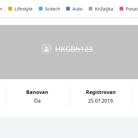
n
Lifestyle
Scitech
Auto
Križaljka
Posa
HKGBh123
Banovan
Registrovan
Da
25.07.2019.