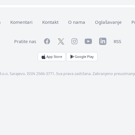
m
Komentari
Kontakt
O nama
Oglašavanje
P
Facebook
YouTube
LinkedIn
Twitter
Instagram
RSS
Pratite nas
App Store
Google Play
d.o.o. Sarajevo. ISSN 2566-3771. Sva prava zadržana. Zabranjeno preuzimanje