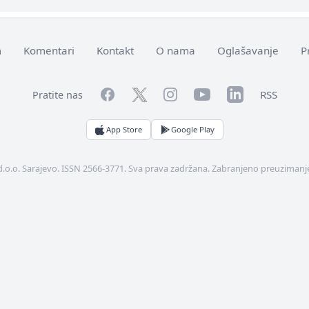
m
Komentari
Kontakt
O nama
Oglašavanje
P
Facebook
YouTube
LinkedIn
Twitter
Instagram
RSS
Pratite nas
App Store
Google Play
d.o.o. Sarajevo. ISSN 2566-3771. Sva prava zadržana. Zabranjeno preuzimanje