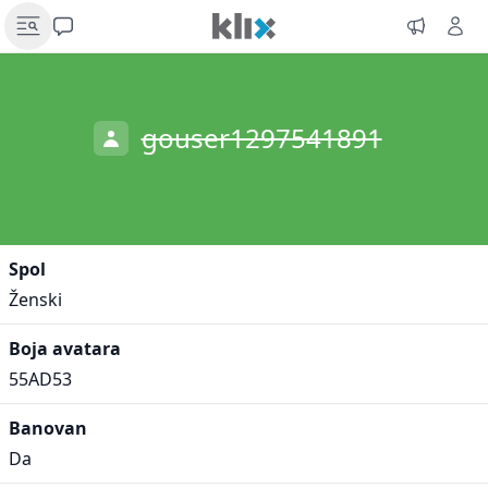
gouser1297541891
Spol
Ženski
Boja avatara
55AD53
Banovan
Da