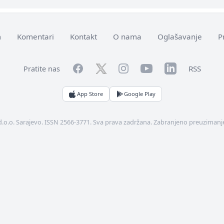
m
Komentari
Kontakt
O nama
Oglašavanje
P
Facebook
YouTube
LinkedIn
Twitter
Instagram
RSS
Pratite nas
App Store
Google Play
d.o.o. Sarajevo. ISSN 2566-3771. Sva prava zadržana. Zabranjeno preuzimanje