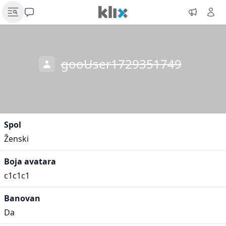
gooUser1729351749
Spol
Ženski
Boja avatara
c1c1c1
Banovan
Da