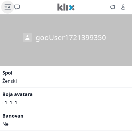
gooUser1721399350
Spol
Ženski
Boja avatara
c1c1c1
Banovan
Ne