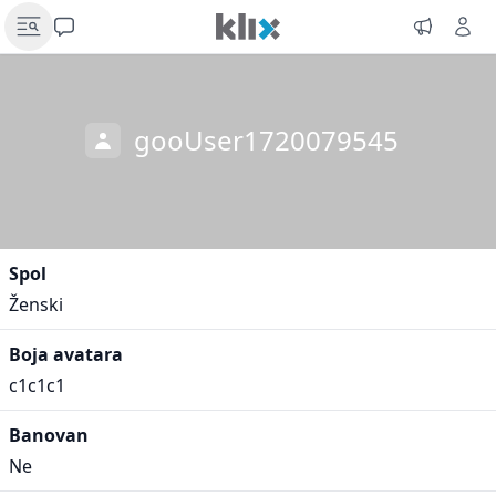
gooUser1720079545
Spol
Ženski
Boja avatara
c1c1c1
Banovan
Ne