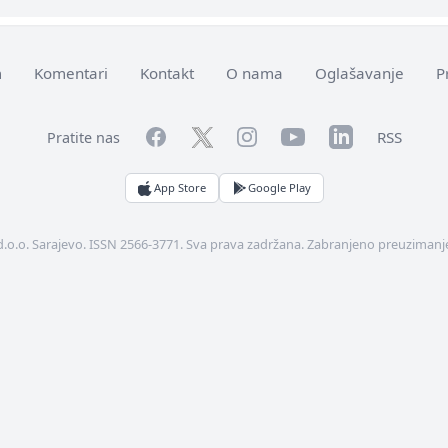
m
Komentari
Kontakt
O nama
Oglašavanje
P
Facebook
YouTube
LinkedIn
Twitter
Instagram
RSS
Pratite nas
App Store
Google Play
d.o.o. Sarajevo. ISSN 2566-3771. Sva prava zadržana. Zabranjeno preuzimanje