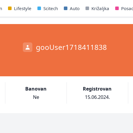
n
Lifestyle
Scitech
Auto
Križaljka
Posa
gooUser1718411838
Banovan
Registrovan
Ne
15.06.2024.