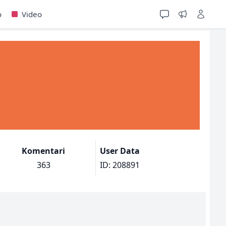
o
Video
Komentari
User Data
363
ID: 208891