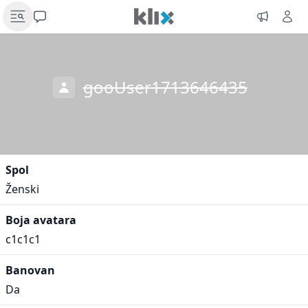
gooUser1713646435
Spol
Ženski
Boja avatara
c1c1c1
Banovan
Da