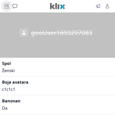
gooUser1693297083
Spol
Ženski
Boja avatara
c1c1c1
Banovan
Da