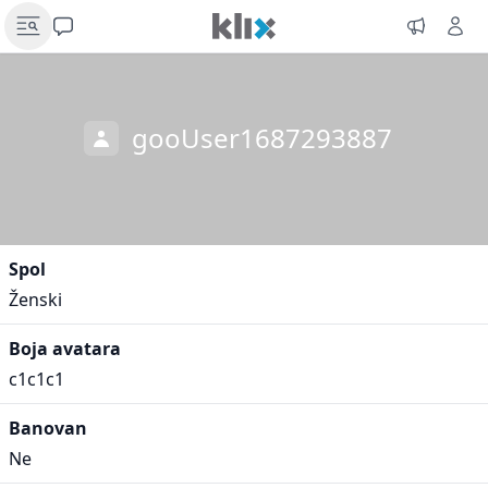
gooUser1687293887
Spol
Ženski
Boja avatara
c1c1c1
Banovan
Ne