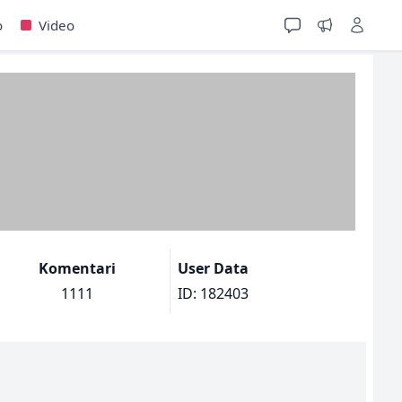
o
Video
Komentari
User Data
1111
ID: 182403