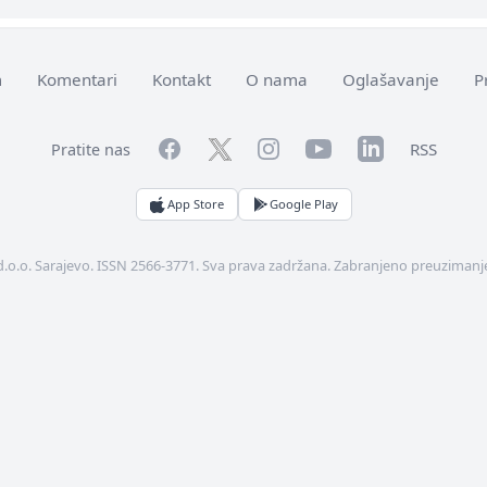
m
Komentari
Kontakt
O nama
Oglašavanje
P
Facebook
YouTube
LinkedIn
Twitter
Instagram
RSS
Pratite nas
App Store
Google Play
d.o.o. Sarajevo. ISSN 2566-3771. Sva prava zadržana. Zabranjeno preuzimanje