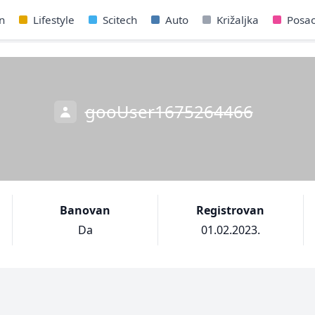
n
Lifestyle
Scitech
Auto
Križaljka
Posa
gooUser1675264466
Banovan
Registrovan
Da
01.02.2023.