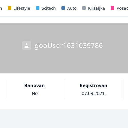
n
Lifestyle
Scitech
Auto
Križaljka
Posa
gooUser1631039786
Banovan
Registrovan
Ne
07.09.2021.