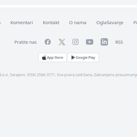
m
Komentari
Kontakt
O nama
Oglašavanje
P
Facebook
YouTube
LinkedIn
Twitter
Instagram
RSS
Pratite nas
App Store
Google Play
d.o.o. Sarajevo. ISSN 2566-3771. Sva prava zadržana. Zabranjeno preuzimanje