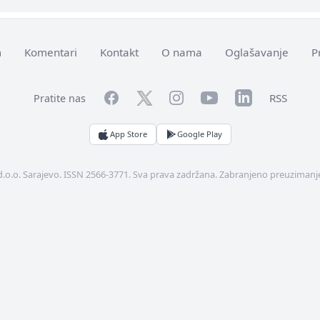
m
Komentari
Kontakt
O nama
Oglašavanje
P
Facebook
YouTube
LinkedIn
Twitter
Instagram
RSS
Pratite nas
App Store
Google Play
d.o.o. Sarajevo. ISSN 2566-3771. Sva prava zadržana. Zabranjeno preuzimanje