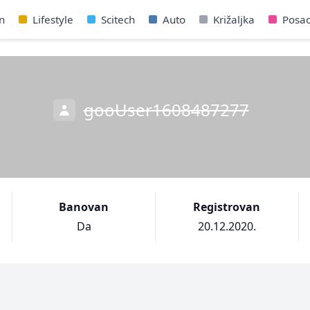
n
Lifestyle
Scitech
Auto
Križaljka
Posa
gooUser1608487277
Banovan
Registrovan
Da
20.12.2020.