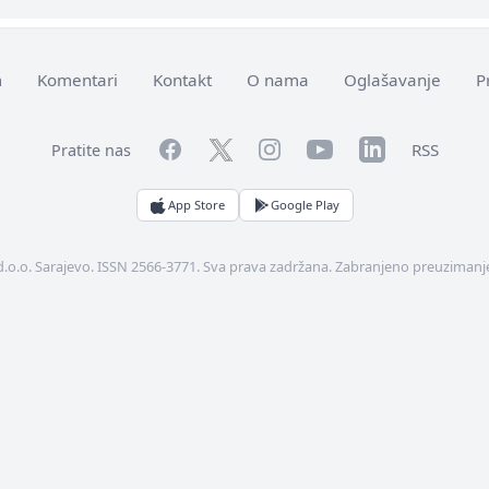
m
Komentari
Kontakt
O nama
Oglašavanje
P
Facebook
YouTube
LinkedIn
Twitter
Instagram
RSS
Pratite nas
App Store
Google Play
d.o.o. Sarajevo. ISSN 2566-3771. Sva prava zadržana. Zabranjeno preuzimanje