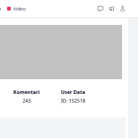
o
Video
Komentari
User Data
243
ID: 152518