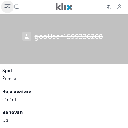
gooUser1599336208
Spol
Ženski
Boja avatara
c1c1c1
Banovan
Da