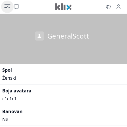
GeneralScott
Spol
Ženski
Boja avatara
c1c1c1
Banovan
Ne