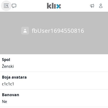
fbUser1694550816
Spol
Ženski
Boja avatara
c1c1c1
Banovan
Ne