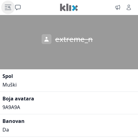
extreme_n
Spol
Muški
Boja avatara
9A9A9A
Banovan
Da