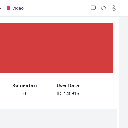
o
Video
Komentari
User Data
0
ID: 146915