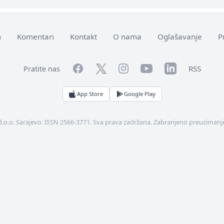
m
Komentari
Kontakt
O nama
Oglašavanje
P
Facebook
YouTube
LinkedIn
Twitter
Instagram
RSS
Pratite nas
App Store
Google Play
d.o.o. Sarajevo. ISSN 2566-3771. Sva prava zadržana. Zabranjeno preuzimanje