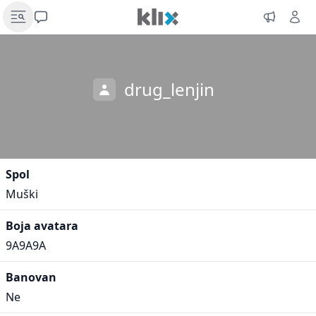
drug_lenjin
Spol
Muški
Boja avatara
9A9A9A
Banovan
Ne